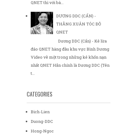
QNET thì với bà...
DƯƠNG DDC (CẨN) -
THẰNG XUÂN TÓC ĐỎ
QNET
Dương DDC (Cẩn) - Kẻ lừa
đảo QNET hàng đầu khu vực Bình Dương
Video về một trong những kẻ khốn nạn
nhất QNET Hắn chính là Dương DDC (Tên
t...
CATEGORIES
Bich-Lien
Duong-DDC
Hong-Ngoc