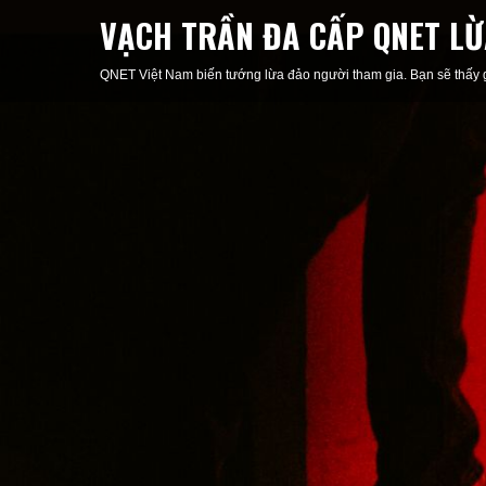
VẠCH TRẦN ĐA CẤP QNET LỪ
QNET Việt Nam biến tướng lừa đảo người tham gia. Bạn sẽ thấy gó