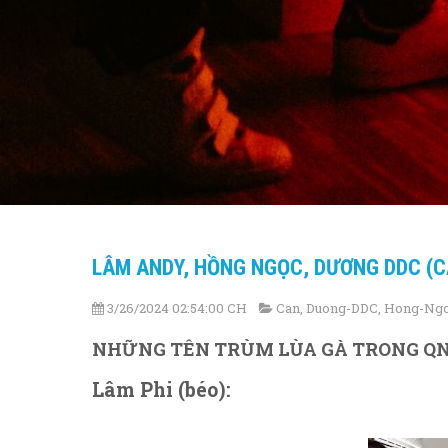
LÂM ANDY, HỒNG NGỌC, DƯƠNG DDC (CẨ
3/26/2024 02:54:00 CH
Can
,
Duong-DDC
,
Hong-Ng
NHỮNG TÊN TRÙM LÙA GÀ TRONG Q
Lâm Phi (béo):