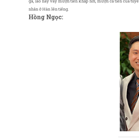
gà, lão này vay mượn tiền khắp nơi, mượn cả tiền của tuy
nhân ở Hàn lên tiếng.
Hồng Ngọc: