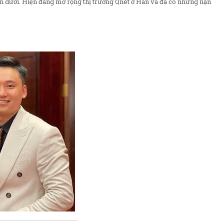
ến dưới. Hiện đang mở rộng thị trường Qnet ở Hàn và đã có những nạn