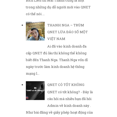
Bích Liên thì Mai Thanh cũng là một
trong những dụ dỗ người mới vào QNET
có thể nói ...
THANH NGA – TRÙM
QNET LỪA ĐẢO SỐ MỘT
VIỆT NAM
Ai đã vào kinh doanh đa
cấp QNET đủ lâu thì không thể không
biết đến Thanh Nga. Thanh Nga vốn dĩ
ngày trước làm kinh doanh hệ thống
mạng l...
QNET CÓ TỐT KHÔNG
QNET có tốt không? - Đây là
câu hỏi mà nhiều bạn đã hỏi
Admin về kinh doanh này .
Như bài đăng về giấy phép hoạt động của