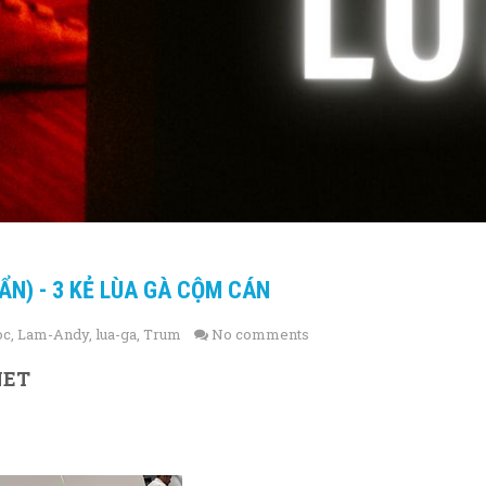
N) - 3 KẺ LÙA GÀ CỘM CÁN
oc
,
Lam-Andy
,
lua-ga
,
Trum
No comments
NET