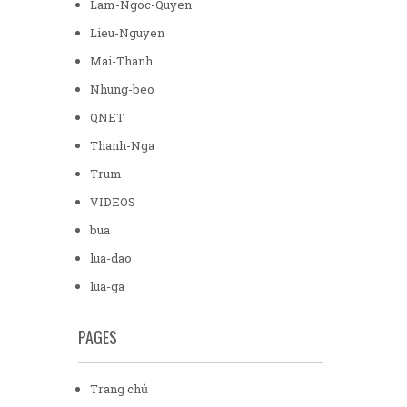
Lam-Ngoc-Quyen
Lieu-Nguyen
Mai-Thanh
Nhung-beo
QNET
Thanh-Nga
Trum
VIDEOS
bua
lua-dao
lua-ga
PAGES
Trang chủ