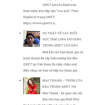
QNET luôn bị đánh tráo
khái niệm khi tiếp cận "con mồi" Theo
Nguồn từ trang QNET:
https://www.qnetvn.n...
SỰ THẬT VỀ CÁC BUỔI
HỌC TÂM LINH SATSANG
TRONG QNET LỪA ĐẢO
Một khi các bạn tham gia và
kinh doanh đa cấp biến tướng lừa đảo
QNET tại Việt Nam thì chắc chắn một
điều rằng các bạn sẽ tiếp tục tham gia ...
MAI THANH – TRÙM LỪA
ĐẢO TRONG QNET VN
Mai Thanh - kẻ gieo rắc nỗi
đau cho bao gia đình Như