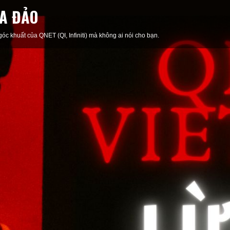
A ĐẢO
c khuất của QNET (QI, Infiniti) mà không ai nói cho bạn.