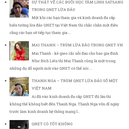
SỰ THẬT VỀ CÁC BUỔI HỌC TÂM LINH SATSANG
TRONG QNET LỪA ĐẢO
Một khi các bạn tham gia và kinh doanh đa cấp
biến tướng lừa đảo QNET tại Việt Nam thì chắc chắn một điều
rằng các bạn sẽ tiếp tục tham gia ...
MAI THANH – TRÙM LỪA ĐẢO TRONG QNET VN
Mai Thanh - kẻ gieo rắc nỗi đau cho bao gia đình
Như Bích Liên thì Mai Thanh cũng là một trong
những dụ dỗ người mới vào QNET có thể nói ...
THANH NGA – TRÙM QNET LỪA ĐẢO SỐ MỘT
VIỆT NAM
Ai đã vào kinh doanh đa cấp QNET đủ lâu thì
không thể không biết đến Thanh Nga. Thanh Nga vốn dĩ ngày
trước làm kinh doanh hệ thống mạng l...
QNET CÓ TỐT KHÔNG