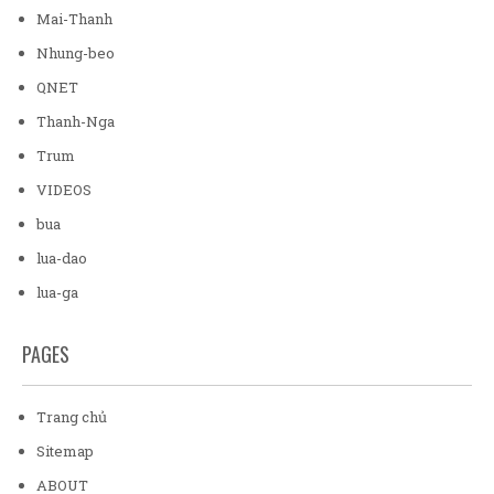
Mai-Thanh
Nhung-beo
QNET
Thanh-Nga
Trum
VIDEOS
bua
lua-dao
lua-ga
PAGES
Trang chủ
Sitemap
ABOUT