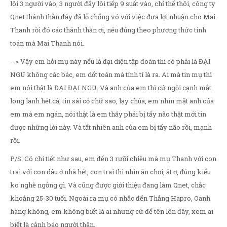
lôi 3 người vào, 3 người đấy lôi tiếp 9 suất vào, chỉ thế thôi, công ty
Qnet thánh thần đấy đã lỗ chổng vó với việc đưa lợi nhuận cho Mai
Thanh rồi đó các thánh thần ơi, nếu đúng theo phương thức tính
toán mà Mai Thanh nói.
--> Vậy em hỏi mụ này nếu là đại diện tập đoàn thì có phải là ĐẠI
NGU không các bác, em dốt toán mà tính tí là ra. Ai mà tin mụ thì
em nói thật là ĐẠI ĐẠI NGU. Và anh của em thì cứ ngồi cạnh mắt
long lanh hết cả, tin sái cổ chứ sao, lạy chúa, em nhìn mặt anh của
em mà em ngán, nói thật là em thấy phải bị tẩy não thật mới tin
được những lời này. Và tất nhiên anh của em bị tẩy não rồi, mạnh
rồi.
P/S: Có chi tiết như sau, em đến 3 rưỡi chiều mà mụ Thanh với con
trai với con dâu ở nhà hết, con trai thì nhìn ăn chơi, ất ơ, đúng kiểu
ko nghề ngỗng gì. Và cũng được giới thiệu đang làm Qnet, chắc
khoảng 25-30 tuổi. Ngoài ra mụ có nhắc đến Thắng Hapro, Oanh
hàng không, em không biết là ai nhưng cứ để tên lên đây, xem ai
biết là cảnh báo người thân.