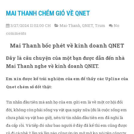
MAI THANH CHÉM GIÓ VỀ QNET
3/27/2024 11:02:00 CH
Mai-Thanh
,
QNET
,
Trum
No
comments
Mai Thanh bốc phét về kinh doanh QNET
Đây là câu chuyện của một bạn được dẫn đến nhà
Mai Thanh nghe về kinh doanh QNET.
Em xin được kể trải nghiệm của em để thấy các Upline của
Qnet chém số dốt thật:
Tin nhắn đầu tiên mà anh họ của em gửi em là về một cơ hội đổi
đời, không còn phải sống vạ vật qua ngày nữa (dù là cuộc sống em
chưa phải vạ vật bao giờ), nên từ tin nhắn đầu tiên em đã nghi là
đa cấp rồi. Và tiếp đó như bao người ở đây đã kể thì em cũng được
rủ đi cà phê 2 lần và lần nào cũng úp úp mở mở ko nói tên công ty