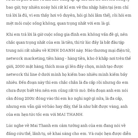
bao giờ, tuy nhiên xoáy hỏi rất kĩ em về thu nhập hiện tại (em chỉ
trả lời là đủ, vì em thấy hơi vô duyên, hỏi gì hỏi lắm thế), rồi hỏi em
mệt mỏi cuộc sống không, quan trọng nhất với em là gì.
Khi em trả lời là giờ cuộc sống gia đình em không vấn đề gì, nên
chắc quan trọng nhất của em là tiền, thì từ lúc đấy là bắt đầu tập
trung nói rất nhiều về KINH DOANH này. Nào thương mại điện tử,
network marketing, tiền hàng - hàng tiền, kho ở khắp nơi trên thế
giới, 2000 mặt hàng, thích mua gì lên đấy chọn, mình tạo được
network thì line ở dưới mình họ kiếm bao nhiêu mình kiếm bấy
nhiêu. Đến đoạn này thì em chắc chắn là đa cấp rồi nhưng do em
chưa được biết tên nên em cũng rất tò mò. Đến đoạn anh em nói
cần đóng 200tr đóng vào thì em ko nghi ngờ gì nữa, là đa cấp,
nhưng em vẫn giả vờ bảo hay đấy, thế là như bắt được vàng, anh
của em hẹn tức tốc em với MAI THANH.
Lúc nghe về Mai Thanh em cảm tưởng anh của em đang nói về
đấng cứu thế, lãnh tụ, sẽ khai sáng cho em. Và cuộc hẹn được diễn