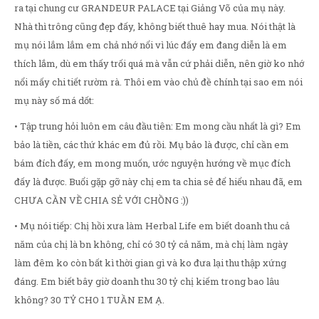
ra tại chung cư GRANDEUR PALACE tại Giảng Võ của mụ này.
Nhà thì trông cũng đẹp đấy, không biết thuê hay mua. Nói thật là
mụ nói lắm lắm em chả nhớ nổi vì lúc đấy em đang diễn là em
thích lắm, dù em thấy trối quá mà vẫn cứ phải diễn, nên giờ ko nhớ
nổi mấy chi tiết rườm rà. Thôi em vào chủ đề chính tại sao em nói
mụ này số má dốt:
• Tập trung hỏi luôn em câu đầu tiên: Em mong cầu nhất là gì? Em
bảo là tiền, các thứ khác em đủ rồi. Mụ bảo là được, chỉ cần em
bám đích đấy, em mong muốn, ước nguyện hướng về mục đích
đấy là được. Buổi gặp gỡ này chị em ta chia sẻ để hiểu nhau đã, em
CHƯA CẦN VỀ CHIA SẺ VỚI CHỒNG :))
• Mụ nói tiếp: Chị hồi xưa làm Herbal Life em biết doanh thu cả
năm của chị là bn không, chỉ có 30 tỷ cả năm, mà chị làm ngày
làm đêm ko còn bất kì thời gian gì và ko đưa lại thu thập xứng
đáng. Em biết bây giờ doanh thu 30 tỷ chị kiếm trong bao lâu
không? 30 TỶ CHO 1 TUẦN EM Ạ.