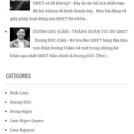
QNET có tốt không? - Đây là câu hỏi mà nhiều bạn
đã hỏi Admin về kinh doanh này . Như bài đăng về
giấy phép hoạt động của QNET thì với bà...
DƯƠNG DDC (CẨN) - THẰNG XUÂN TÓC ĐỎ QNET
Dương DDC (Cẩn) - Kẻ lừa đảo QNET hàng đầu khu
vực Bình Dương Video về một trong những kẻ
khốn nạn nhất QNET Hắn chính là Dương DDC (Tên t...
CATEGORIES
Bich-Lien
Duong-DDC
Hong-Ngoc
Lam-Ngoc-Quyen
Lieu-Nguyen