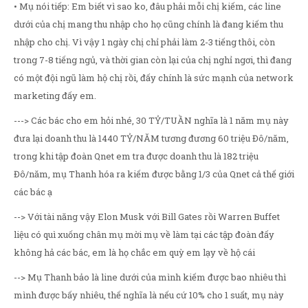
• Mụ nói tiếp: Em biết vì sao ko, đâu phải mỗi chị kiếm, các line
dưới của chị mang thu nhập cho họ cũng chính là đang kiếm thu
nhập cho chị. Vì vậy 1 ngày chị chỉ phải làm 2-3 tiếng thôi, còn
trong 7-8 tiếng ngủ, và thời gian còn lại của chị nghỉ ngơi, thì đang
có một đội ngũ làm hộ chị rồi, đấy chính là sức mạnh của network
marketing đấy em.
---> Các bác cho em hỏi nhé, 30 TỶ/TUẦN nghĩa là 1 năm mụ này
đưa lại doanh thu là 1440 TỶ/NĂM tương đương 60 triệu Đô/năm,
trong khi tập đoàn Qnet em tra được doanh thu là 182 triệu
Đô/năm, mụ Thanh hóa ra kiếm được bằng 1/3 của Qnet cả thế giới
các bác ạ
--> Với tài năng vậy Elon Musk với Bill Gates rồi Warren Buffet
liệu có quì xuống chân mụ mời mụ về làm tại các tập đoàn đấy
không hả các bác, em là họ chắc em quỳ em lạy về hộ cái
--> Mụ Thanh bảo là line dưới của mình kiếm được bao nhiêu thì
mình được bấy nhiêu, thế nghĩa là nếu cứ 10% cho 1 suất, mụ này