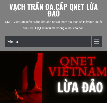
VẠCH TRẦN ĐA CẤP QNET LỪA
ĐẢO
QNET Việt Nam biến tướng lừa đảo người tham gia. Bạn sẽ thấy góc khuất
của QNET (QI, Infiniti) mà không ai nói cho bạn.
Menu