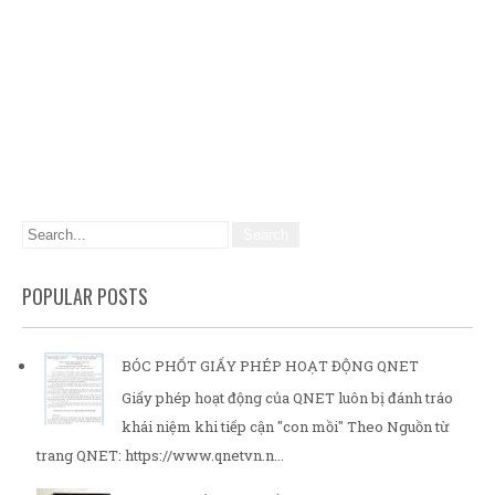
POPULAR POSTS
BÓC PHỐT GIẤY PHÉP HOẠT ĐỘNG QNET
Giấy phép hoạt động của QNET luôn bị đánh tráo
khái niệm khi tiếp cận "con mồi" Theo Nguồn từ
trang QNET: https://www.qnetvn.n...