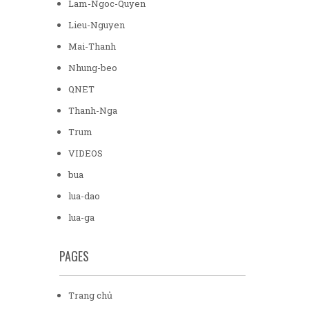
Lam-Ngoc-Quyen
Lieu-Nguyen
Mai-Thanh
Nhung-beo
QNET
Thanh-Nga
Trum
VIDEOS
bua
lua-dao
lua-ga
PAGES
Trang chủ