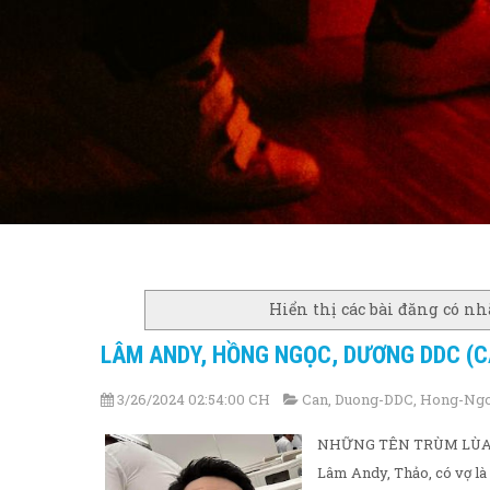
Hiển thị các bài đăng có n
LÂM ANDY, HỒNG NGỌC, DƯƠNG DDC (CẨ
3/26/2024 02:54:00 CH
Can
,
Duong-DDC
,
Hong-Ng
NHỮNG TÊN TRÙM LÙA GÀ
Lâm Andy, Thảo, có vợ là