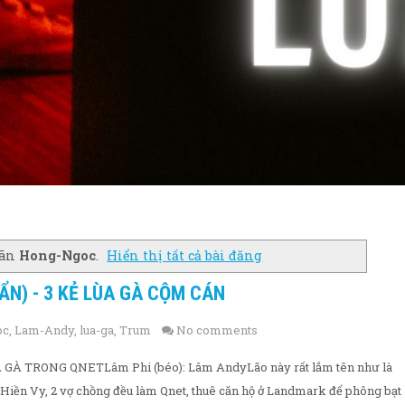
hãn
Hong-Ngoc
.
Hiển thị tất cả bài đăng
N) - 3 KẺ LÙA GÀ CỘM CÁN
oc
,
Lam-Andy
,
lua-ga
,
Trum
No comments
 TRONG QNETLâm Phi (béo): Lâm AndyLão này rất lắm tên như là
 Hiền Vy, 2 vợ chồng đều làm Qnet, thuê căn hộ ở Landmark để phông bạt