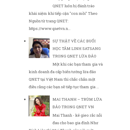
QNET luôn bị đánh tráo
khái niệm khi tiếp cận "con mồi" Theo
Nguồn từ trang QNET:
https://www.qnetvn.n...
SỰ THẬT VỀ CÁC BUỔI
HỌC TÂM LINH SATSANG
TRONG QNET LỪA ĐẢO
Một khi các bạn tham gia và
kinh doanh đa cấp biến tướng lừa đảo
QNET tại Việt Nam thì chắc chắn một
điều rằng các bạn sẽ tiếp tục tham gia ...
MAI THANH – TRÙM LỪA
ĐẢO TRONG QNET VN
Mai Thanh - kẻ gieo rắc nỗi
đau cho bao gia đình Như