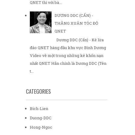
QNET thì với bà...
DƯƠNG DDC (CẨN) -
THẰNG XUÂN TÓC ĐỎ
QNET
Dương DDC (Cẩn) - Kẻ lừa
đảo QNET hàng đầu khu vực Bình Dương
Video về một trong những kẻ khốn nạn
nhất QNET Hắn chính là Dương DDC (Tên
t...
CATEGORIES
Bich-Lien
Duong-DDC
Hong-Ngoc