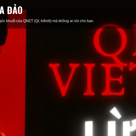
A ĐẢO
c khuất của QNET (QI, Infiniti) mà không ai nói cho bạn.