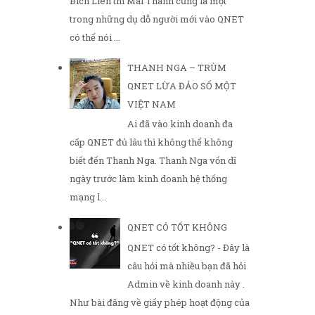
Bích Liên thì Mai Thanh cũng là một
trong những dụ dỗ người mới vào QNET
có thể nói ...
THANH NGA – TRÙM
QNET LỪA ĐẢO SỐ MỘT
VIỆT NAM
Ai đã vào kinh doanh đa
cấp QNET đủ lâu thì không thể không
biết đến Thanh Nga. Thanh Nga vốn dĩ
ngày trước làm kinh doanh hệ thống
mạng l...
QNET CÓ TỐT KHÔNG
QNET có tốt không? - Đây là
câu hỏi mà nhiều bạn đã hỏi
Admin về kinh doanh này .
Như bài đăng về giấy phép hoạt động của