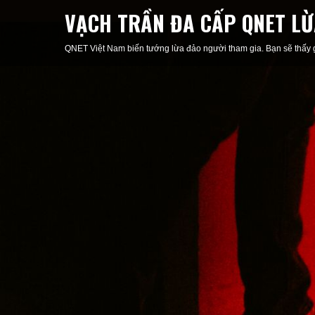
VẠCH TRẦN ĐA CẤP QNET LỪ
QNET Việt Nam biến tướng lừa đảo người tham gia. Bạn sẽ thấy gó