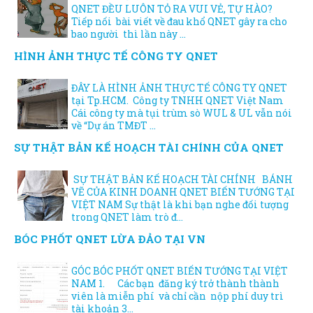
QNET ĐỀU LUÔN TỎ RA VUI VẺ, TỰ HÀO?
Tiếp nối bài viết về đau khổ QNET gây ra cho
bao người thì lần này ...
HÌNH ẢNH THỰC TẾ CÔNG TY QNET
ĐÂY LÀ HÌNH ẢNH THỰC TẾ CÔNG TY QNET
tại Tp.HCM. Công ty TNHH QNET Việt Nam
Cái công ty mà tụi trùm sò WUL & UL vẫn nói
về “Dự án TMĐT ...
SỰ THẬT BẢN KẾ HOẠCH TÀI CHÍNH CỦA QNET
SỰ THẬT BẢN KẾ HOẠCH TÀI CHÍNH BÁNH
VẼ CỦA KINH DOANH QNET BIẾN TƯỚNG TẠI
VIỆT NAM Sự thật là khi bạn nghe đối tượng
trong QNET làm trò đ...
BÓC PHỐT QNET LỪA ĐẢO TẠI VN
GÓC BÓC PHỐT QNET BIẾN TƯỚNG TẠI VIỆT
NAM 1. Các bạn đăng ký trở thành thành
viên là miễn phí và chỉ cần nộp phí duy trì
tài khoản 3...