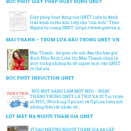
BÓC PHỐT GIẤY PHÉP HOẠT ĐỘNG QNET
Giấy phép hoạt động của QNET luôn bị đánh
tráo khái niệm khi tiếp cận "con mồi" Theo
Nguồn từ trang QNET: https://www.qnetvn.n...
MAI THANH – TRÙM LỪA ĐẢO TRONG QNET VN
Mai Thanh - kẻ gieo rắc nỗi đau cho bao gia
đình Như Bích Liên thì Mai Thanh cũng là
một trong những dụ dỗ người mới vào QNET
có thể nói ...
BÓC PHỐT INDUCTION QNET
NÓI MỘT ĐẰNG LÀM MỘT NẺO – NGAY
THẲNG TRONG QNET LÀ THỨ XA XỈ Tụi trùm
sò WUL (Working Upline) và Upline luôn nói
những điều rất nhân vă...
LỘT MẶT NẠ NGƯỜI THAM GIA QNET
VÌ SAO NHỮNG NGƯỜI THAM GIA ĐA CẤP