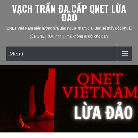
VẠCH TRẦN ĐA CẤP QNET LỪA
ĐẢO
QNET Việt Nam biến tướng lừa đảo người tham gia. Bạn sẽ thấy góc khuất
của QNET (QI, Infiniti) mà không ai nói cho bạn.
Menu