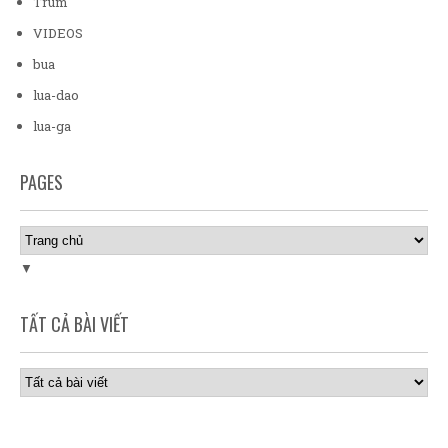
Trum
VIDEOS
bua
lua-dao
lua-ga
PAGES
▼
TẤT CẢ BÀI VIẾT