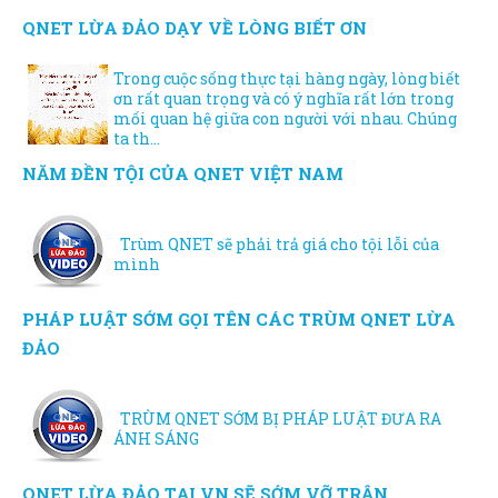
QNET LỪA ĐẢO DẠY VỀ LÒNG BIẾT ƠN
Trong cuộc sống thực tại hàng ngày, lòng biết
ơn rất quan trọng và có ý nghĩa rất lớn trong
mối quan hệ giữa con người với nhau. Chúng
ta th...
NĂM ĐỀN TỘI CỦA QNET VIỆT NAM
Trùm QNET sẽ phải trả giá cho tội lỗi của
mình
PHÁP LUẬT SỚM GỌI TÊN CÁC TRÙM QNET LỪA
ĐẢO
TRÙM QNET SỚM BỊ PHÁP LUẬT ĐƯA RA
ÁNH SÁNG
QNET LỪA ĐẢO TẠI VN SẼ SỚM VỠ TRẬN