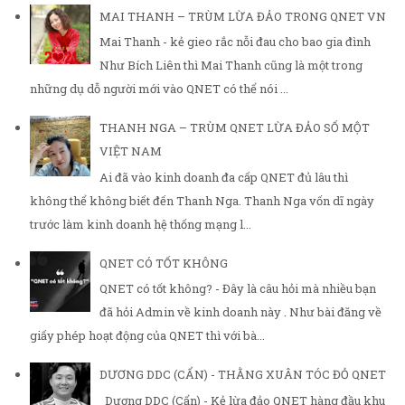
MAI THANH – TRÙM LỪA ĐẢO TRONG QNET VN
Mai Thanh - kẻ gieo rắc nỗi đau cho bao gia đình
Như Bích Liên thì Mai Thanh cũng là một trong
những dụ dỗ người mới vào QNET có thể nói ...
THANH NGA – TRÙM QNET LỪA ĐẢO SỐ MỘT
VIỆT NAM
Ai đã vào kinh doanh đa cấp QNET đủ lâu thì
không thể không biết đến Thanh Nga. Thanh Nga vốn dĩ ngày
trước làm kinh doanh hệ thống mạng l...
QNET CÓ TỐT KHÔNG
QNET có tốt không? - Đây là câu hỏi mà nhiều bạn
đã hỏi Admin về kinh doanh này . Như bài đăng về
giấy phép hoạt động của QNET thì với bà...
DƯƠNG DDC (CẨN) - THẰNG XUÂN TÓC ĐỎ QNET
Dương DDC (Cẩn) - Kẻ lừa đảo QNET hàng đầu khu