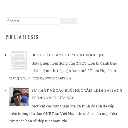
POPULAR POSTS
BÓC PHỐT GIẤY PHÉP HOẠT ĐỘNG QNET
Giấy phép hoạt động của QNET luôn bị đánh tráo
khái niệm khi tiếp cận "con mồi" Theo Nguồn từ
trang QNET: https://www.qnetvn.n...
SỰ THẬT VỀ CÁC BUỔI HỌC TÂM LINH SATSANG
TRONG QNET LỪA ĐẢO
Một khi các bạn tham gia và kinh doanh đa cấp
biến tướng lừa đảo QNET tại Việt Nam thì chắc chắn một điều
rằng các bạn sẽ tiếp tục tham gia ...