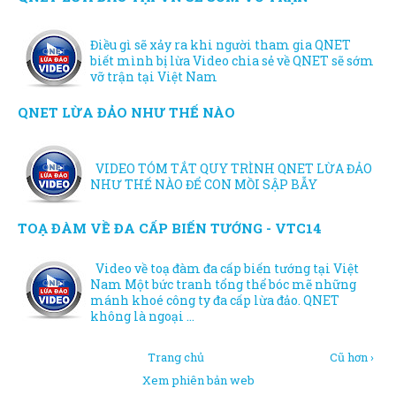
Điều gì sẽ xảy ra khi người tham gia QNET
biết mình bị lừa Video chia sẻ về QNET sẽ sớm
vỡ trận tại Việt Nam
QNET LỪA ĐẢO NHƯ THẾ NÀO
VIDEO TÓM TẮT QUY TRÌNH QNET LỪA ĐẢO
NHƯ THẾ NÀO ĐỂ CON MỒI SẬP BẪY
TOẠ ĐÀM VỀ ĐA CẤP BIẾN TƯỚNG - VTC14
Video về toạ đàm đa cấp biến tướng tại Việt
Nam Một bức tranh tổng thể bóc mẽ những
mánh khoé công ty đa cấp lừa đảo. QNET
không là ngoại ...
Trang chủ
Cũ hơn ›
Xem phiên bản web