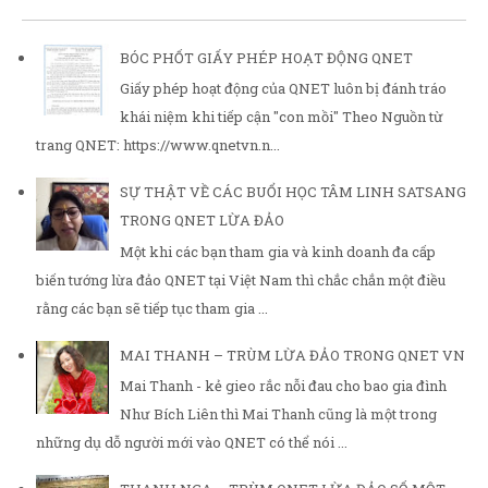
BÓC PHỐT GIẤY PHÉP HOẠT ĐỘNG QNET
Giấy phép hoạt động của QNET luôn bị đánh tráo
khái niệm khi tiếp cận "con mồi" Theo Nguồn từ
trang QNET: https://www.qnetvn.n...
SỰ THẬT VỀ CÁC BUỔI HỌC TÂM LINH SATSANG
TRONG QNET LỪA ĐẢO
Một khi các bạn tham gia và kinh doanh đa cấp
biến tướng lừa đảo QNET tại Việt Nam thì chắc chắn một điều
rằng các bạn sẽ tiếp tục tham gia ...
MAI THANH – TRÙM LỪA ĐẢO TRONG QNET VN
Mai Thanh - kẻ gieo rắc nỗi đau cho bao gia đình
Như Bích Liên thì Mai Thanh cũng là một trong
những dụ dỗ người mới vào QNET có thể nói ...