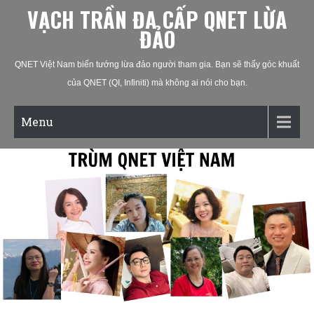
VẠCH TRẦN ĐA CẤP QNET LỪA
ĐẢO
QNET Việt Nam biến tướng lừa đảo người tham gia. Bạn sẽ thấy góc khuất
của QNET (QI, Infiniti) mà không ai nói cho bạn.
Menu