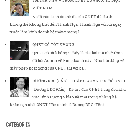
THANH NGA – TRÙM QNET LỪA ĐẢO SỐ MỘT
VIỆT NAM
Ai đã vào kinh doanh đa cấp QNET đủ lâu thì
không thể không biết đến Thanh Nga. Thanh Nga vốn dĩ ngày
trước làm kinh doanh hệ thống mạng l...
QNET CÓ TỐT KHÔNG
QNET có tốt không? - Đây là câu hỏi mà nhiều bạn
đã hỏi Admin về kinh doanh này . Như bài đăng về
giấy phép hoạt động của QNET thì với bà...
DƯƠNG DDC (CẨN) - THẰNG XUÂN TÓC ĐỎ QNET
Dương DDC (Cẩn) - Kẻ lừa đảo QNET hàng đầu khu
vực Bình Dương Video về một trong những kẻ
khốn nạn nhất QNET Hắn chính là Dương DDC (Tên t...
CATEGORIES