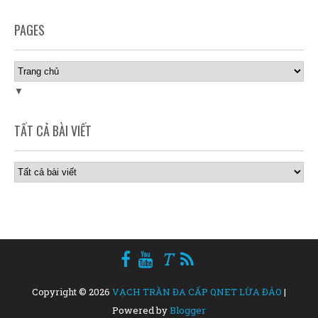
PAGES
▼
TẤT CẢ BÀI VIẾT
T
Copyright ©
2026
VẠCH TRẦN ĐA CẤP QNET LỪA ĐẢO
|
Powered by
Blogger